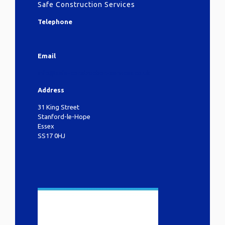
Safe Construction Services
Telephone
Email
info@safe-construction-services.co.uk
Address
31 King Street
Stanford-le-Hope
Essex
SS17 0HJ